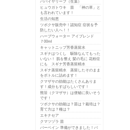
パパイヤリーフ（生葉）
ヒュウガトウキ 苗 「神の草」と
も言われています！
生活の知恵
ツボクサ販売中！認知症 症状を予
防したい人へ！！
ハーブウォーター アイブレンド
７00ml
キャットニップ芳香蒸留水
スギナはつくし 駆除なんてもった
いない！ 肌を整え 髪の毛に 花粉症
にも スギナ芳香蒸留精水
スギナ蒸留精水 蒸留したそのまま
をボトルに詰めます！
クマザサの効能はたくさんありま
す！成分もすばらしいです！
熊笹（クマザサ）は便秘に良いそう
です！
ツボクサの効能は？苗は？栽培は？
育て方は？種は？
エキナセア
クマツヅラ 苗
バーベイン 準備ができました！バ