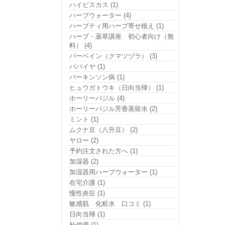
ハイビスカス (1)
ハーブウォーター (4)
ハーブティ用ハーブ寄せ植え (1)
ハーブ・薬草講座 初心者向け（無
料） (4)
バーベイン（クマツヅラ） (3)
パパイヤ (1)
パーキンソン病 (1)
ヒュウガトウキ（日向当帰） (1)
ホーリーバジル (4)
ホーリーバジル芳香蒸留水 (2)
ミント (1)
ムクナ豆（八升豆） (2)
ヤロー (2)
予約注文された方へ (1)
加湿器 (2)
加湿器用ハーブウォーター (1)
在宅介護 (1)
慢性炎症 (1)
敏感肌 化粧水 口コミ (1)
日向当帰 (1)
杜仲酒 (1)