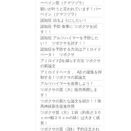
ーベイン苗（クマツヅラ）
願いが叶うと言われています！バー
ベイン（クマツヅラ）
認知症 治るようにしたい！
認知症 予防 食事に ツボクサを試
す！！
認知症 アルツハイマーを予防した
い！ ツボクサを試す！！
認知症を予防する方法はアミロイド
ベータ！ ツボクサ
アミロイドβを減らす方法 ツボクサ
の新論文
アミロイドベータ 、 Aβ の凝集を抑
制する！ツボクサの新論文
アルツハイマーを改善しよう！
ツボクサの苗（大）販売再開しま
す！
ツボクサの新たな論文を紹介！！海
馬神経新生促進作用
ツボクサ苗（大）１鉢（約長さ３０
ｃｍ×幅２０ｃｍの鉢）は大きく成
長！
ツボクサの苗（2鉢）予約注文され