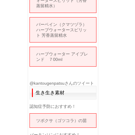
ォータースピリット（芳香
蒸留精水）
バーベイン（クマツヅラ）
ハーブウォータースピリッ
ト 芳香蒸留精水
ハーブウォーター アイブレ
ンド ７00ml
@kantougenpatsuさんのツイート
生き生き素材
認知症予防におすすめ！
ツボクサ（ゴツコラ）の苗
パーキンソンにおすすめ！