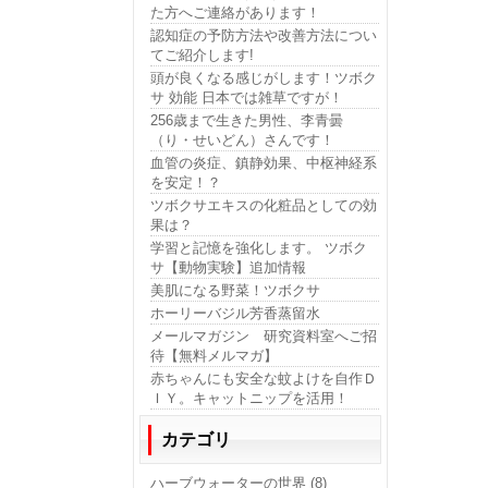
た方へご連絡があります！
認知症の予防方法や改善方法につい
てご紹介します!
頭が良くなる感じがします！ツボク
サ 効能 日本では雑草ですが！
256歳まで生きた男性、李青曇
（り・せいどん）さんです！
血管の炎症、鎮静効果、中枢神経系
を安定！？
ツボクサエキスの化粧品としての効
果は？
学習と記憶を強化します。 ツボク
サ【動物実験】追加情報
美肌になる野菜！ツボクサ
ホーリーバジル芳香蒸留水
メールマガジン 研究資料室へご招
待【無料メルマガ】
赤ちゃんにも安全な蚊よけを自作Ｄ
ＩＹ。キャットニップを活用！
カテゴリ
ハーブウォーターの世界 (8)