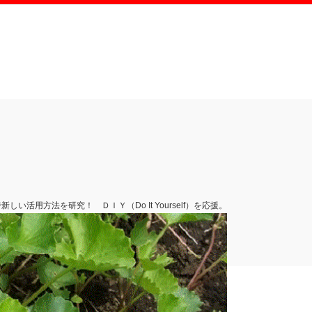
活用方法を研究！ ＤＩＹ（Do It Yourself）を応援。