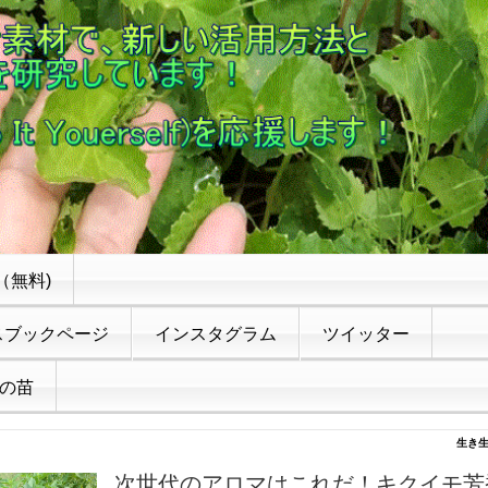
（無料)
スブックページ
インスタグラム
ツイッター
の苗
生き
次世代のアロマはこれだ！キクイモ芳