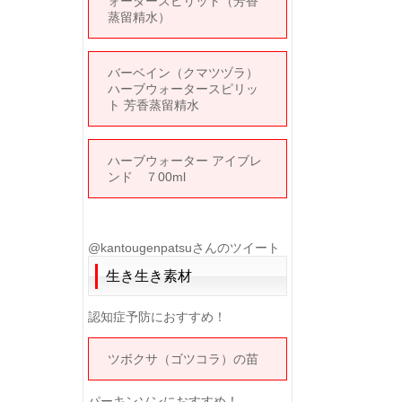
ォータースピリット（芳香
蒸留精水）
バーベイン（クマツヅラ）
ハーブウォータースピリッ
ト 芳香蒸留精水
ハーブウォーター アイブレ
ンド ７00ml
@kantougenpatsuさんのツイート
生き生き素材
認知症予防におすすめ！
ツボクサ（ゴツコラ）の苗
パーキンソンにおすすめ！