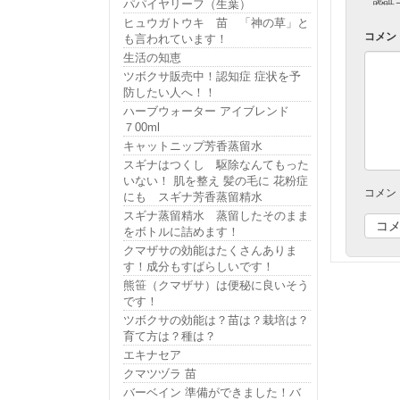
パパイヤリーフ（生葉）
ヒュウガトウキ 苗 「神の草」と
コメン
も言われています！
生活の知恵
ツボクサ販売中！認知症 症状を予
防したい人へ！！
ハーブウォーター アイブレンド
７00ml
キャットニップ芳香蒸留水
スギナはつくし 駆除なんてもった
いない！ 肌を整え 髪の毛に 花粉症
コメン
にも スギナ芳香蒸留精水
スギナ蒸留精水 蒸留したそのまま
をボトルに詰めます！
クマザサの効能はたくさんありま
す！成分もすばらしいです！
熊笹（クマザサ）は便秘に良いそう
です！
ツボクサの効能は？苗は？栽培は？
育て方は？種は？
エキナセア
クマツヅラ 苗
バーベイン 準備ができました！バ