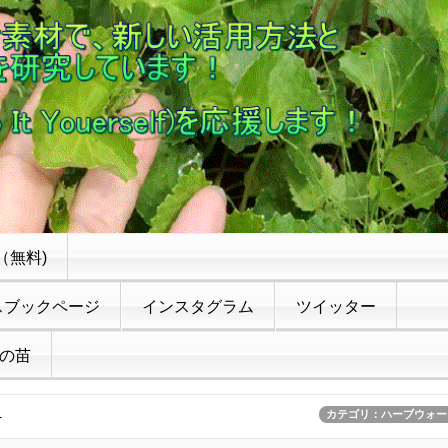
（無料)
スブックページ
インスタグラム
ツイッター
の苗
1
カテゴリ：ハーブウォー