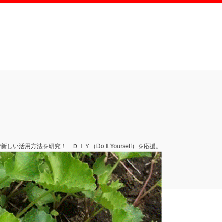
活用方法を研究！ ＤＩＹ（Do It Yourself）を応援。