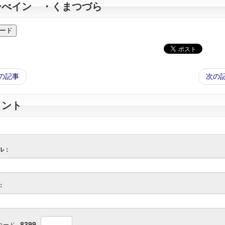
ーべイン ・くまつづら
の記事
次の
メント
ル：
：
8399
コード