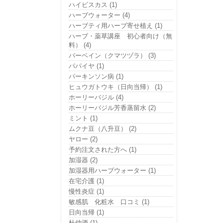
ハイビスカス (1)
ハーブウォーター (4)
ハーブティ用ハーブ寄せ植え (1)
ハーブ・薬草講座 初心者向け（無
料） (4)
バーベイン（クマツヅラ） (3)
パパイヤ (1)
パーキンソン病 (1)
ヒュウガトウキ（日向当帰） (1)
ホーリーバジル (4)
ホーリーバジル芳香蒸留水 (2)
ミント (1)
ムクナ豆（八升豆） (2)
ヤロー (2)
予約注文された方へ (1)
加湿器 (2)
加湿器用ハーブウォーター (1)
在宅介護 (1)
慢性炎症 (1)
敏感肌 化粧水 口コミ (1)
日向当帰 (1)
杜仲酒 (1)