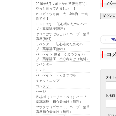
バ
2019年6月ツボクサの苗販売再開！
やっと育ってきました！！
ヒユガトウキ苗 大 4年物 一点
物です！
ミントです！ 初心者のためのハー
ブ・薬草講座(無料)
ヤロウはすばらしい！ハーブ・薬草
講座(無料)
← 前
ラベンダー 初心者のためのハー
ブ・薬草講座(無料)
コ
バーべイン 和名：くまつづら ハー
ブ・薬草講座 初心者向け（無料）
ラベンダー
ミント
バーべイン ・くまつづら
タイト
キャットニップ
コンフリー
セージ
お名前
月桂樹（ローリエ・ベイ）ハーブ・
薬草講座 初心者向け（無料）
ツボクサ（ゴツコラ）ハーブ・薬草
講座初心者向け（無料）
認証