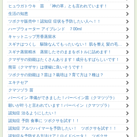
ヒュウガトウキ 苗 「神の草」とも言われています！
生活の知恵
ツボクサ販売中！認知症 症状を予防したい人へ！！
ハーブウォーター アイブレンド ７00ml
キャットニップ芳香蒸留水
スギナはつくし 駆除なんてもったいない！ 肌を整え 髪の毛に 花粉症にも スギナ芳香蒸留精水
スギナ蒸留精水 蒸留したそのままをボトルに詰めます！
クマザサの効能はたくさんあります！成分もすばらしいです！
熊笹（クマザサ）は便秘に良いそうです！
ツボクサの効能は？苗は？栽培は？育て方は？種は？
エキナセア
クマツヅラ 苗
バーベイン 準備ができました！バーベイン苗（クマツヅラ）
願いが叶うと言われています！バーベイン（クマツヅラ）
認知症 治るようにしたい！
認知症 予防 食事に ツボクサを試す！！
認知症 アルツハイマーを予防したい！ ツボクサを試す！！
認知症を予防する方法はアミロイドベータ！ ツボクサ