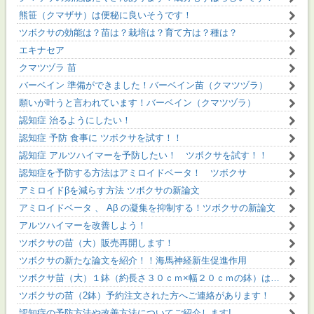
熊笹（クマザサ）は便秘に良いそうです！
ツボクサの効能は？苗は？栽培は？育て方は？種は？
エキナセア
クマツヅラ 苗
バーベイン 準備ができました！バーベイン苗（クマツヅラ）
願いが叶うと言われています！バーベイン（クマツヅラ）
認知症 治るようにしたい！
認知症 予防 食事に ツボクサを試す！！
認知症 アルツハイマーを予防したい！ ツボクサを試す！！
認知症を予防する方法はアミロイドベータ！ ツボクサ
アミロイドβを減らす方法 ツボクサの新論文
アミロイドベータ 、 Aβ の凝集を抑制する！ツボクサの新論文
アルツハイマーを改善しよう！
ツボクサの苗（大）販売再開します！
ツボクサの新たな論文を紹介！！海馬神経新生促進作用
ツボクサ苗（大）１鉢（約長さ３０ｃｍ×幅２０ｃｍの鉢）は大きく成長！
ツボクサの苗（2鉢）予約注文された方へご連絡があります！
認知症の予防方法や改善方法についてご紹介します!