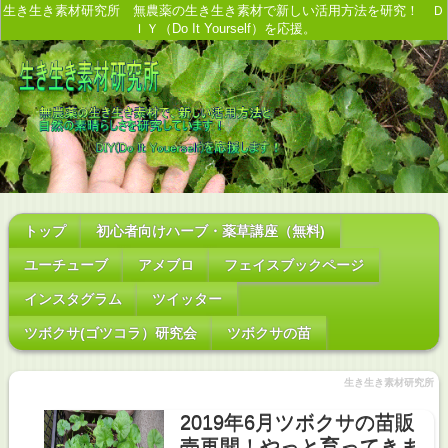
生き生き素材研究所 無農薬の生き生き素材で新しい活用方法を研究！ Ｄ
ＩＹ（Do It Yourself）を応援。
トップ
初心者向けハーブ・薬草講座（無料)
ユーチューブ
アメブロ
フェイスブックページ
インスタグラム
ツイッター
ツボクサ(ゴツコラ）研究会
ツボクサの苗
生き生き素材研究所
2019年6月ツボクサの苗販
売再開！やっと育ってきま