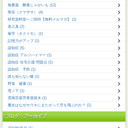
無農薬 酵素じゃがいも (12)
熊笹（クマザサ） (4)
研究資料室へご招待【無料メルマガ】 (1)
老人臭 (2)
菊芋（キクイモ） (1)
記憶力がアップ (1)
認知症 (5)
認知症 アルツハイマー (1)
認知症 在宅介護 問題点 (1)
認知症 予防 (1)
誰も知らない噺 (1)
野菜 健康 (1)
雪ノ下 (1)
雲南百薬芳香蒸留水 (1)
魔女はなぜホウキにまたがって空を飛ぶのか？ (1)
ブログ アーカイブ