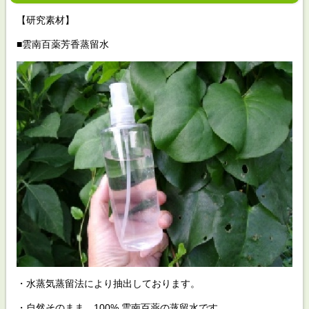
【研究素材】
■雲南百薬芳香蒸留水
・水蒸気蒸留法により抽出しております。
・自然そのまま、100% 雲南百薬の蒸留水です。