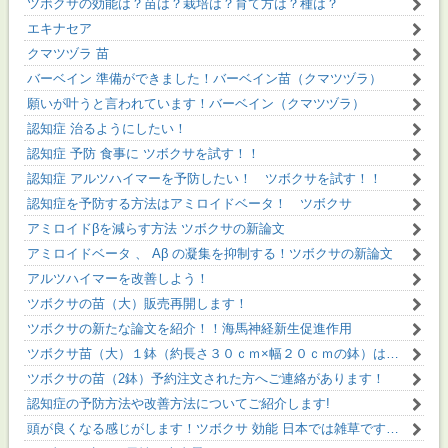
ツボクサの効能は？苗は？栽培は？育て方は？種は？
エキナセア
クマツヅラ 苗
バーベイン 準備ができました！バーベイン苗（クマツヅラ）
願いが叶うと言われています！バーベイン（クマツヅラ）
認知症 治るようにしたい！
認知症 予防 食事に ツボクサを試す！！
認知症 アルツハイマーを予防したい！ ツボクサを試す！！
認知症を予防する方法はアミロイドベータ！ ツボクサ
アミロイドβを減らす方法 ツボクサの新論文
アミロイドベータ 、 Aβ の凝集を抑制する！ツボクサの新論文
アルツハイマーを改善しよう！
ツボクサの苗（大）販売再開します！
ツボクサの新たな論文を紹介！！海馬神経新生促進作用
ツボクサ苗（大）１鉢（約長さ３０ｃｍ×幅２０ｃｍの鉢）は大きく成長！
ツボクサの苗（2鉢）予約注文された方へご連絡があります！
認知症の予防方法や改善方法についてご紹介します!
頭が良くなる感じがします！ツボクサ 効能 日本では雑草ですが！