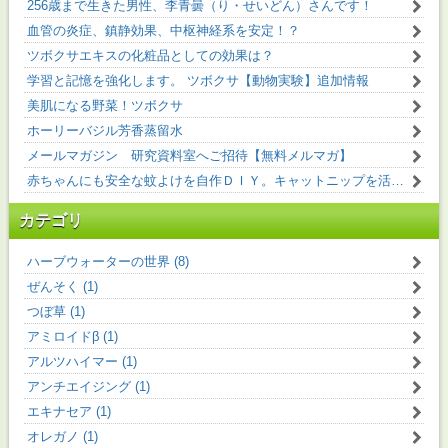
256歳まで生きた男性、李青曇（り・せいどん）さんです！
血管の炎症、鎮静効果、中枢神経系を安定！？
ツボクサエキスの化粧品としての効果は？
学習と記憶を強化します。 ツボクサ【動物実験】追加情報
美肌になる野菜！ツボクサ
ホーリーバジル芳香蒸留水
メールマガジン 研究資料室へご招待【無料メルマガ】
赤ちゃんにも安全な蚊よけを自作ＤＩＹ。キャットニップを活用！
カテゴリ
ハーブウォーターの世界 (8)
ぜんそく (1)
つぼ草 (1)
アミロイドβ (1)
アルツハイマー (1)
アンチエイジング (1)
エキナセア (1)
オレガノ (1)