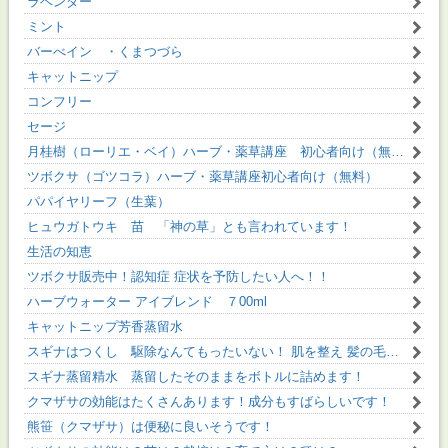
ラベンダー
ミント
バーべイン ・くまつづら
キャットニップ
コンフリー
セージ
月桂樹（ローリエ・ベイ）ハーブ・薬草講座 初心者向け（無料）
ツボクサ（ゴツコラ）ハーブ・薬草講座初心者向け（無料）
パパイヤリーフ（生葉）
ヒュウガトウキ 苗 「神の草」とも言われています！
生活の知恵
ツボクサ販売中！認知症 症状を予防したい人へ！！
ハーブウォーター アイブレンド ７00ml
キャットニップ芳香蒸留水
スギナはつくし 駆除なんてもったいない！ 肌を整え 髪の毛に 花粉症にも スギナ芳香蒸留精水
スギナ蒸留精水 蒸留したそのままをボトルに詰めます！
クマザサの効能はたくさんあります！成分もすばらしいです！
熊笹（クマザサ）は便秘に良いそうです！