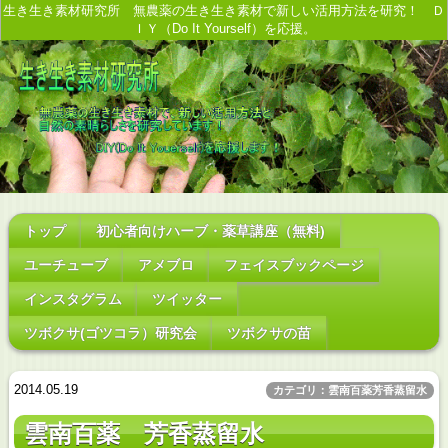
生き生き素材研究所 無農薬の生き生き素材で新しい活用方法を研究！ Ｄ
ＩＹ（Do It Yourself）を応援。
トップ
初心者向けハーブ・薬草講座（無料)
ユーチューブ
アメブロ
フェイスブックページ
インスタグラム
ツイッター
ツボクサ(ゴツコラ）研究会
ツボクサの苗
2014.05.19
カテゴリ：雲南百薬芳香蒸留水
雲南百薬 芳香蒸留水